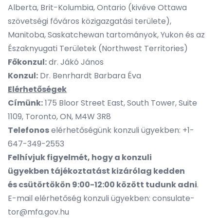
Alberta, Brit-Kolumbia, Ontario (kivéve Ottawa
szövetségi főváros közigazgatási területe),
Manitoba, Saskatchewan tartományok, Yukon és az
Északnyugati Területek (Northwest Territories)
Főkonzul:
dr. Jákó János
Konzul:
Dr. Benrhardt Barbara Éva
Elérhetőségek
Címünk:
175 Bloor Street East, South Tower, Suite
1109, Toronto, ON, M4W 3R8
Telefonos
elérhetőségünk konzuli ügyekben: +1-
647-349-2553
Felhívjuk figyelmét, hogy a konzuli
ügyekben tájékoztatást kizárólag kedden
és csütörtökön 9:00-12:00 között tudunk adni
.
E-mail elérhetőség konzuli ügyekben: consulate-
tor@mfa.gov.hu