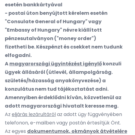
esetén bankkártyával
- postai úton benyújtott kérelem esetén
"Consulate General of Hungary" vagy
"Embassy of Hungary" névre kiállított
pénzesutalványon ("money order")
fizetheti be. Készpénzt és csekket nem tudunk
elfogadni.
A
magyarországi ügyintézést igénylő
konzuli
ügyek állásáról (útlevél, állampolgárság.
születés/házasság anyakönyvezése) a
konzulátus nem tud tájékoztatást adni.
Amennyiben érdeklődni kíván, közvetlenül az
adott magyarországi hivatalt keresse meg.
Az
eljárás lezárultáról
az adott ügy függvényében
telefonon, e-mailben vagy postán értesítjük Önt.
Az egyes
dokumentumok, okmányok átvételére