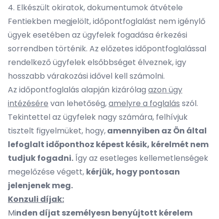
4. Elkészült okiratok, dokumentumok átvétele
Fentiekben megjelölt, időpontfoglalást nem igénylő
ügyek esetében az ügyfelek fogadása érkezési
sorrendben történik. Az előzetes időpontfoglalással
rendelkező ügyfelek elsőbbséget élveznek, igy
hosszabb várakozási idővel kell számolni.
Az időpontfoglalás alapján kizárólag
azon ügy
intézésére
van lehetőség,
amelyre a foglalás
szól.
Tekintettel az ügyfelek nagy számára, felhívjuk
tisztelt figyelmüket, hogy,
amennyiben az Ön által
lefoglalt időponthoz képest késik, kérelmét nem
tudjuk fogadni.
Így az esetleges kellemetlenségek
megelőzése végett,
kérjük, hogy pontosan
jelenjenek meg.
Konzuli díjak:
Mi
nden díjat személyesn benyújtott kérelem