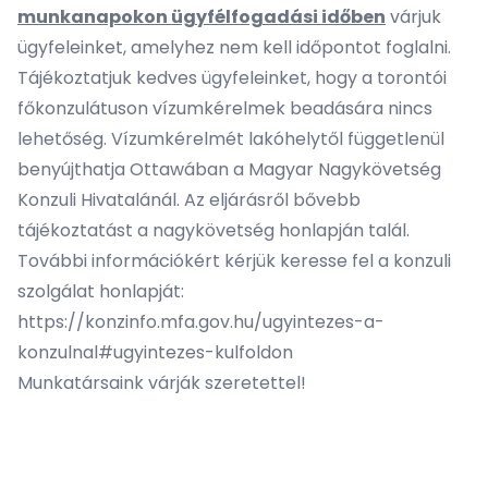
munkanapokon ügyfélfogadási időben
várjuk
ügyfeleinket, amelyhez nem kell időpontot foglalni.
Tájékoztatjuk kedves ügyfeleinket, hogy a torontói
főkonzulátuson vízumkérelmek beadására nincs
lehetőség. Vízumkérelmét lakóhelytől függetlenül
benyújthatja Ottawában a Magyar Nagykövetség
Konzuli Hivatalánál. Az eljárásről bővebb
tájékoztatást
a nagykövetség honlapján
talál.
További információkért kérjük keresse fel a konzuli
szolgálat honlapját:
https://konzinfo.mfa.gov.hu/ugyintezes-a-
konzulnal#ugyintezes-kulfoldon
Munkatársaink várják szeretettel!