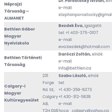
Dr. Porostocky István,
el
Néprajzi
e-mail:
Társaság –
stephanporostocky@gmai
ALMANET
Bezdek Éva,
igazgató
Bethlen Gábor
tel: +1 403-375-0107
Magyar
e-mail:
Nyelviskola
eva.bezdek@hotmail.com
Daróczi Zoltán,
elnök
Bethlen Történeti
e-mail:
Társaság
info@bethlen.ca
231
Szabo László,
elnök
Forge
tel:
Calgary-i
Rd. SE,
+1 430-259-8373
Magyar
Calgary
+1 430-312-5838
Kultúregyesület
AB,
e-mail:
T2H 0S9
hcca_calgary@yahoo.ca