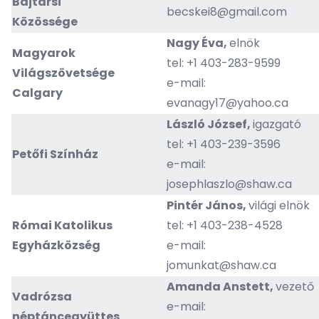
Bajtársi
becskei8@gmail.com
Közössége
Nagy Éva,
elnök
Magyarok
tel: +1 403-283-9599
Világszövetsége
e-mail:
Calgary
evanagy17@yahoo.ca
László József,
igazgató
tel: +1 403-239-3596
Petőfi Színház
e-mail:
josephlaszlo@shaw.ca
Pintér János,
világi elnök
Római Katolikus
tel: +1 403-238-4528
Egyházközség
e-mail:
jomunkat@shaw.ca
Amanda Anstett,
vezető
Vadrózsa
e-mail:
néptáncegyüttes