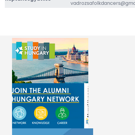
vadrozsafolkdancers@gma