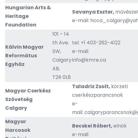
Hungarian Arts &
Savanya Eszter,
művészet
Heritage
e-mail:
hcca_calgary@yah
Foundation
101 – 14
th Ave.
tel: +1 403-262-4122
Kálvin Magyar
SW,
e-mail:
Református
Calgary
info@kmre.ca
Egyház
AB,
T2R 0L8
Taladriz Zsolt,
körzeti
Magyar Cserkész
cserkészparancsnok
Szövetség
e-
Calgary
mail:
calgaryparancsnok@
Magyar
Becskei Róbert,
elnök
Harcosok
e-mail: