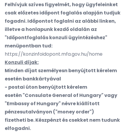
Felhívjuk szíves figyelmét, hogy ügyfeleinket
csak előzetes időpont foglalás alapján tudjuk
fogadni. Időpontot foglalni az alábbi linken,
illetve a honlapunk kezdő oldalán az
"Időpontfoglalás konzuli ügyintézéshez"
menüpontban tud:
https://konzinfoidopont.mfa.gov.hu/home
Konzuli díjak:
Mi
nden díjat személyesn benyújtott kérelem
esetén bankkártyával
- postai úton benyújtott kérelem
esetén "Consulate General of Hungary" vagy
"Embassy of Hungary" névre kiállított
pénzesutalványon ("money order")
fizetheti be. Készpénzt és csekket nem tudunk
elfogadni.