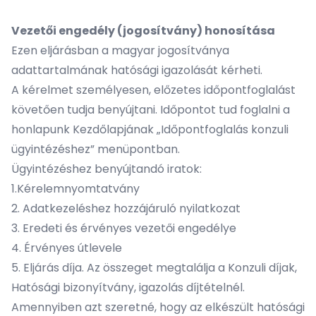
Vezetői engedély (jogosítvány) honosítása
Ezen eljárásban a magyar jogosítványa
adattartalmának hatósági igazolását kérheti.
A kérelmet személyesen, előzetes időpontfoglalást
követően tudja benyújtani. Időpontot tud foglalni a
honlapunk Kezdőlapjának „Időpontfoglalás konzuli
ügyintézéshez” menüpontban.
Ügyintézéshez benyújtandó iratok:
1.Kérelemnyomtatvány
2. Adatkezeléshez hozzájáruló nyilatkozat
3. Eredeti és érvényes vezetői engedélye
4. Érvényes útlevele
5. Eljárás díja. Az összeget megtalálja a Konzuli díjak,
Hatósági bizonyítvány, igazolás díjtételnél.
Amennyiben azt szeretné, hogy az elkészült hatósági