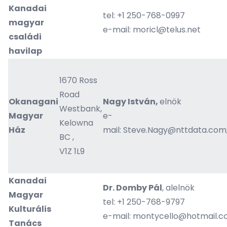
Kanadai
tel: +1 250-768-0997
magyar
e-mail:
moricl@telus.net
családi
havilap
1670 Ross
Road
Okanagani
Nagy István,
elnök
Westbank,
Magyar
e-
Kelowna
Ház
mail:
Steve.Nagy@nttdata.com
BC ,
V1Z 1L9
Kanadai
Dr. Domby Pál
, alelnök
Magyar
tel: +1 250-768-9797
Kulturális
e-mail:
montycello@hotmail.
Tanács