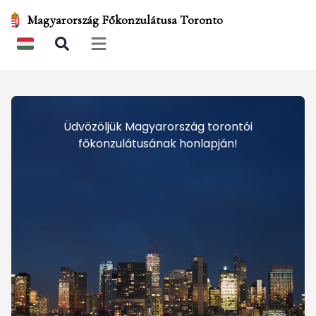
Magyarország Főkonzulátusa Toronto
Open main menu
Üdvözöljük Magyarország torontói
főkonzulátusának honlapján!