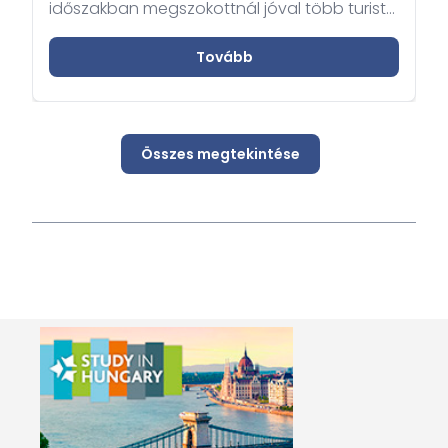
időszakban megszokottnál jóval több turista
keresi fel az említett városokat. Annak
érdekében, hogy az Ön itt tartózkodása
Tovább
zökkenőmentes legyen, kérjük kellő
körültekintéssel készüljön fel az utazásra.
Összes megtekintése