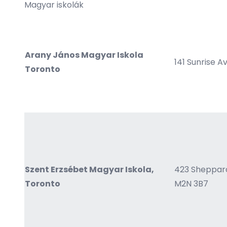
Magyar iskolák
Arany János Magyar Iskola
141 Sunrise A
Toronto
Szent Erzsébet Magyar Iskola,
423 Sheppard
Toronto
M2N 3B7