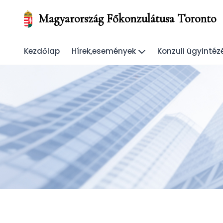
Magyarország Főkonzulátusa Toronto
Kezdőlap
Hírek,események
Konzuli ügyintéz