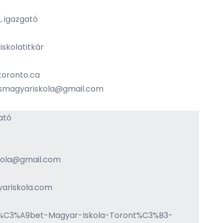
a
, igazgató
, iskolatitkár
oronto.ca
osmagyariskola@gmail.com
ató
kola@gmail.com
ariskola.com
s%C3%A9bet-Magyar-Iskola-Toront%C3%B3-