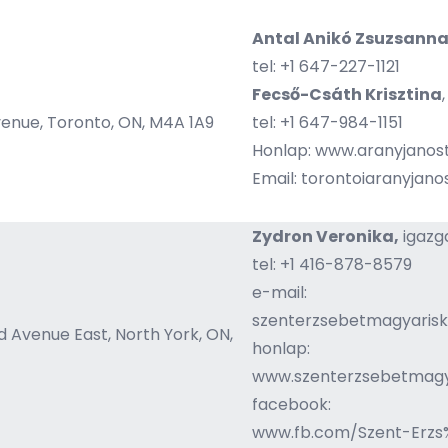
Antal Anikó Zsuzsann
tel: +1 647-227-1121
Fecső-Csáth Krisztina
venue, Toronto, ON, M4A 1A9
tel: +1 647-984-1151
Honlap:
www.aranyjanost
Email:
torontoiaranyjan
Zydron Veronika,
igazg
tel: +1 416-878-8579
e-mail:
szenterzsebetmagyaris
 Avenue East, North York, ON,
honlap:
www.szenterzsebetmagy
facebook:
www.fb.com/Szent-Erz