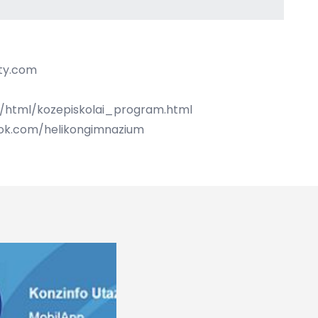
ty.com
/html/kozepiskolai_program.html
k.com/helikongimnazium