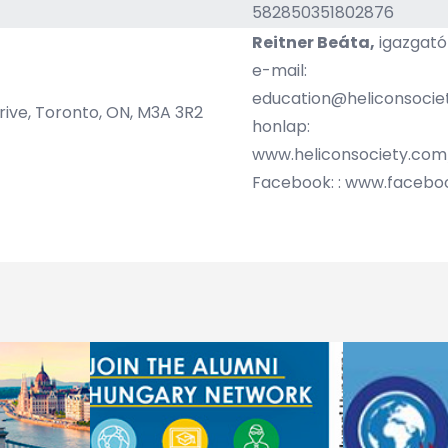
582850351802876
Reitner Beáta​,
igazgató
e-mail:
education@heliconsocie
ive, Toronto, ON, M3A 3R2
honlap:
www.heliconsociety.com
Facebook: :
www.faceboo