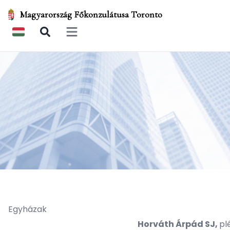
Magyarország Főkonzulátusa Toronto
Open main menu
Egyházak
Horváth Árpád SJ,
pl