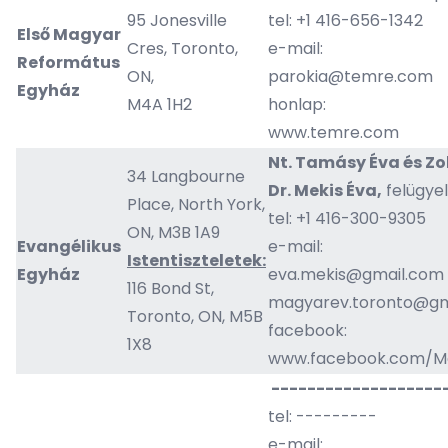
95 Jonesville
tel: +1 416-656-1342
Első Magyar
Cres, Toronto,
e-mail:
Református
ON,
parokia@temre.com
Egyház
M4A 1H2
honlap:
www.temre.com
Nt. Tamásy Éva és Zo
34 Langbourne
Dr. Mekis Éva,
felügye
Place, North York,
tel: +1 416-300-9305
ON, M3B 1A9
Evangélikus
e-mail:
Istentiszteletek:
Egyház
eva.mekis@gmail.com
116 Bond St,
magyarev.toronto@gm
Toronto, ON, M5B
facebook:
1X8
www.facebook.com/Ma
--------------------
tel: ---------
e-mail: