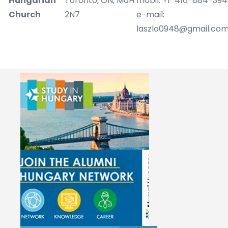
Hungarian
Toronto, ON, M6H
mobil: +1-416-884-39
Church
2N7
e-mail:
laszlo0948@gmail.co