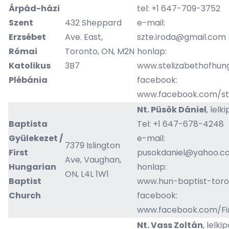
Árpád-házi
tel: +1 647-709-3752
Szent
432 Sheppard
e-mail:
Erzsébet
Ave. East,
szte.iroda@gmail.com
Római
Toronto, ON, M2N
honlap:
Katolikus
3B7
www.
stelizabethofhun
Plébánia
facebook:
www.facebook.com/st
Nt. Püsök Dániel
, lelk
Baptista
Tel: +1 647-678-4248
Gyülekezet /
e-mail:
7379 Islington
First
pusokdaniel@yahoo.c
Ave, Vaughan,
Hungarian
honlap:
ON, L4L 1W1
Baptist
www.hun-baptist-toro
Church
facebook:
www.facebook.com/Firs
Nt. Vass Zoltán
, lelki