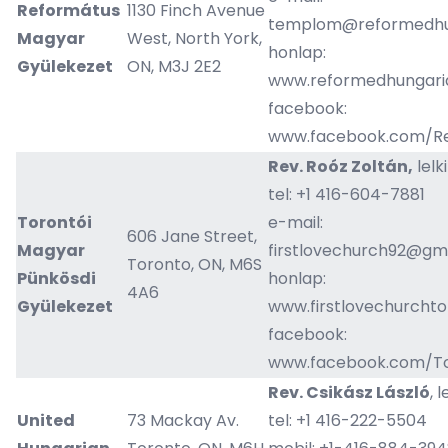
Református
1130 Finch Avenue
templom@reformedhu
Magyar
West, North York,
honlap:
Gyülekezet
ON, M3J 2E2
www.reformedhungari
facebook:
www.facebook.com/R
Rev. Roóz Zoltán,
lelk
tel: +1 416-604-7881
Torontói
e-mail:
606 Jane Street,
Magyar
firstlovechurch92@gm
Toronto, ON, M6S
Pünkösdi
honlap:
4A6
Gyülekezet
www.firstlovechurchto
facebook:
www.facebook.com/To
Rev. Csikász László
, 
United
73 Mackay Av.
tel: +1 416-222-5504