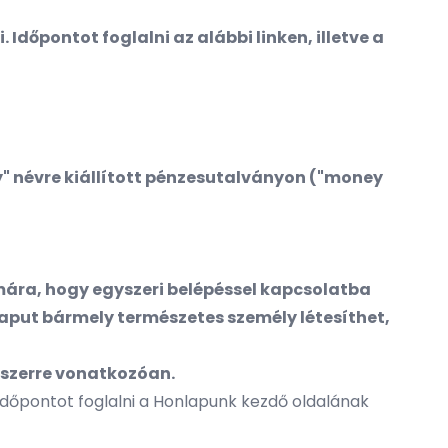
Időpontot foglalni az alábbi linken, illetve a
" névre kiállított pénzesutalványon ("money
mára, hogy egyszeri belépéssel kapcsolatba
kaput bármely természetes személy létesíthet,
ndszerre vonatkozóan.
 Időpontot foglalni a Honlapunk kezdő oldalának