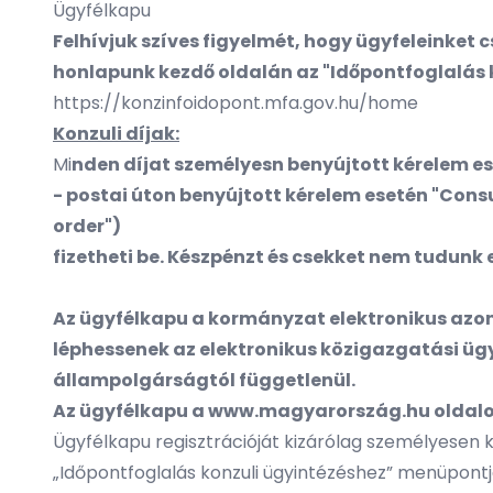
Ügyfélkapu
Felhívjuk szíves figyelmét, hogy ügyfeleinket c
honlapunk kezdő oldalán az "Időpontfoglalás
https://konzinfoidopont.mfa.gov.hu/home
Konzuli díjak:
Mi
nden díjat személyesn benyújtott kérelem e
- postai úton benyújtott kérelem esetén "Con
order")
fizetheti be. Készpénzt és csekket nem tudunk 
Az ügyfélkapu a kormányzat elektronikus azon
léphessenek az elektronikus közigazgatási ügy
állampolgárságtól függetlenül.
Az ügyfélkapu a
www.magyarország.hu
oldalo
Ügyfélkapu regisztrációját kizárólag személyesen 
„Időpontfoglalás konzuli ügyintézéshez” menüpontj