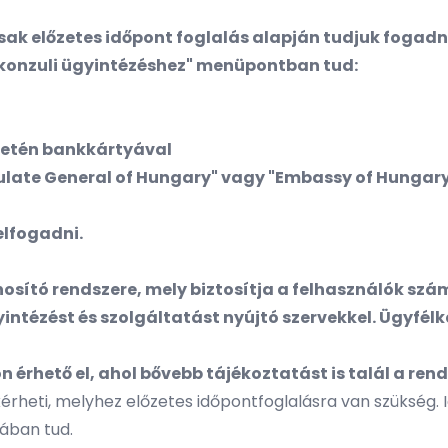
sak előzetes időpont foglalás alapján tudjuk fogadni. 
 konzuli ügyintézéshez" menüpontban tud:
setén bankkártyával
sulate General of Hungary" vagy "Embassy of Hungary
elfogadni.
osító rendszere, mely biztosítja a felhasználók szá
intézést és szolgáltatást nyújtó szervekkel. Ügyfél
n érhető el, ahol bővebb tájékoztatást is talál a re
kérheti, melyhez előzetes időpontfoglalásra van szükség.
ában tud.