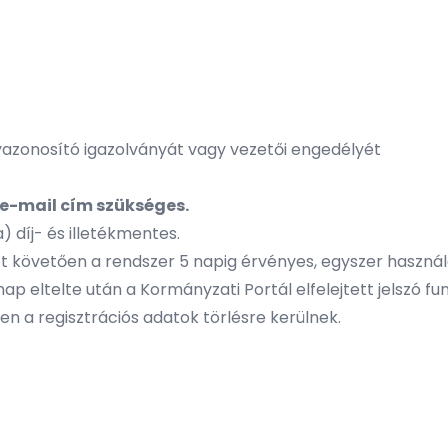
yazonosító igazolványát vagy vezetői engedélyét
e-mail cím szükséges.
) díj- és illetékmentes.
 követően a rendszer 5 napig érvényes, egyszer használa
ap eltelte után a Kormányzati Portál elfelejtett jelszó f
en a regisztrációs adatok törlésre kerülnek.