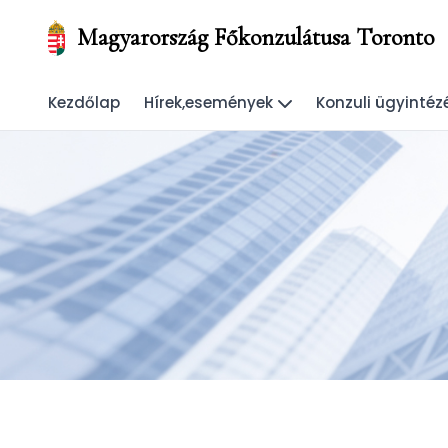
Magyarország Főkonzulátusa Toronto
Kezdőlap
Hírek,események
Konzuli ügyintéz