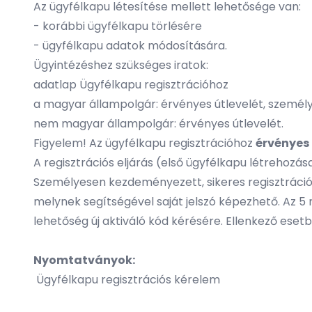
Az ügyfélkapu létesítése mellett lehetősége van:
- korábbi ügyfélkapu törlésére
- ügyfélkapu adatok módosítására.
Ügyintézéshez szükséges iratok:
adatlap Ügyfélkapu regisztrációhoz
a magyar állampolgár: érvényes útlevelét, személ
nem magyar állampolgár: érvényes útlevelét.
Figyelem! Az ügyfélkapu regisztrációhoz
érvényes 
A regisztrációs eljárás (első ügyfélkapu létrehozása
Személyesen kezdeményezett, sikeres regisztrációt
melynek segítségével saját jelszó képezhető. Az 5 n
lehetőség új aktiváló kód kérésére. Ellenkező esetb
Nyomtatványok:
Ügyfélkapu regisztrációs kérelem