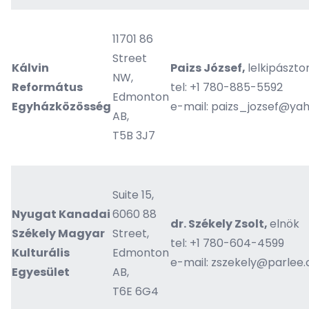
11701 86
Street
Kálvin
Paizs József,
lelkipászto
NW,
Református
tel: +1 780-885-5592
Edmonton
Egyházközösség
e-mail:
paizs_jozsef@ya
AB,
T5B 3J7
Suite 15,
Nyugat Kanadai
6060 88
dr. Székely Zsolt,
elnök
Székely Magyar
Street,
tel: +1 780-604-4599
Kulturális
Edmonton
e-mail:
zszekely@parlee
Egyesület
AB,
T6E 6G4