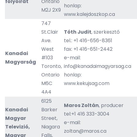
folyóirat
Ontario
honlap:
M2J 2X9
www.kalejdoszkop.ca
747
St.Clair
Tóth Judit
, szerkesztő
Ave.
tel.: +1 416-656-8361
West
fax: +1 416-651-2442
Kanadai
#103
e-mail:
Magyarság
Toronto,
info@kanadaimagyarsag.ca
Ontario
honlap:
M6C
www.kekujsag.com
4A4
6125
Maros Zoltán
, producer
Kanadai
Barker
tel:+1 416 333-3004​​
Magyar
Street,
e-mail:
Televizió,
Niagara
zoltan@maros.ca
Magyar
Falls,