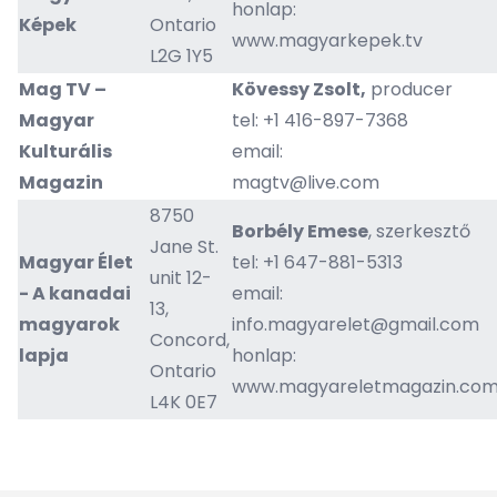
honlap:
Képek ​
Ontario
www.magyarkepek.tv
L2G 1Y5
Mag TV –
Kövessy Zsolt,
producer
Magyar
tel: +1 416-897-7368
Kulturális
email:
Magazin
magtv@live.com
8750
Borbély Emese
, szerkesztő
Jane St.
Magyar Élet
tel: +1 647-881-5313
unit 12-
- A kanadai
email:
13,
magyarok
info.magyarelet@gmail.com
Concord,
lapja
honlap:
Ontario
www.magyareletmagazin.co
L4K 0E7