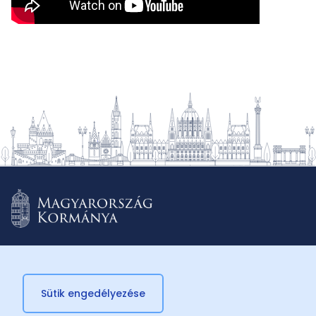
Sütik engedélyezése
© 2026 Külügyminisztérium