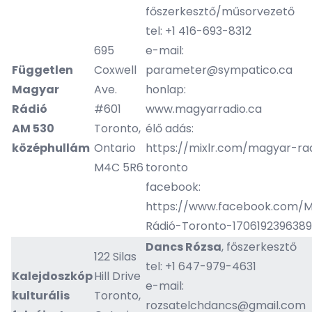
főszerkesztő/műsorvezető
tel: +1 416-693-8312
695
e-mail:
Független
Coxwell
parameter@sympatico.ca
Magyar
Ave.
honlap:
Rádió
#601
www.magyarradio.ca
AM 530
Toronto,
élő adás:
középhullám
Ontario
https://mixlr.com/magyar-ra
M4C 5R6
toronto
facebook:
https://www.facebook.com/
Rádió-Toronto-1706192396389
Dancs Rózsa
, főszerkesztő
122 Silas
tel: +1 647-979-4631
Kalejdoszkóp
Hill Drive
e-mail:
kulturális
Toronto,
rozsatelchdancs@gmail.com