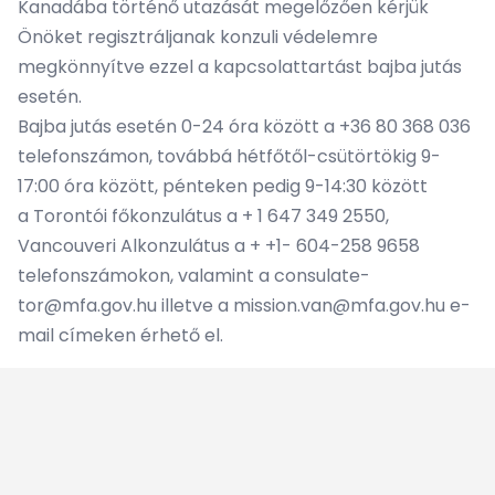
Kanadába történő utazását megelőzően kérjük
Önöket regisztráljanak konzuli védelemre
megkönnyítve ezzel a kapcsolattartást bajba jutás
esetén.
Bajba jutás esetén 0-24 óra között a +36 80 368 036
telefonszámon, továbbá hétfőtől-csütörtökig 9-
17:00 óra között, pénteken pedig 9-14:30 között
a Torontói főkonzulátus a + 1 647 349 2550,
Vancouveri Alkonzulátus a + +1- 604-258 9658
telefonszámokon, valamint a consulate-
tor@mfa.gov.hu illetve a mission.van@mfa.gov.hu e-
mail címeken érhető el.