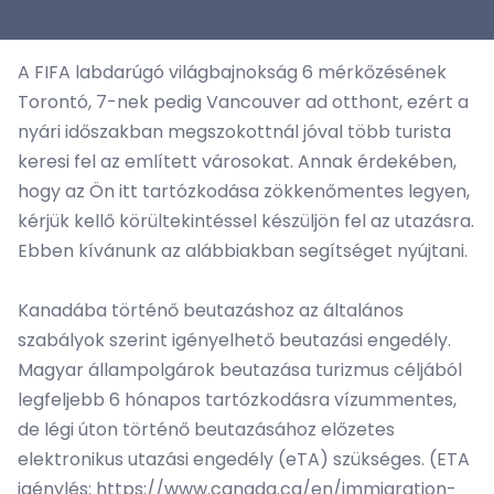
A FIFA labdarúgó világbajnokság 6 mérkőzésének
Torontó, 7-nek pedig Vancouver ad otthont, ezért a
nyári időszakban megszokottnál jóval több turista
keresi fel az említett városokat. Annak érdekében,
hogy az Ön itt tartózkodása zökkenőmentes legyen,
kérjük kellő körültekintéssel készüljön fel az utazásra.
Ebben kívánunk az alábbiakban segítséget nyújtani.
Kanadába történő beutazáshoz az általános
szabályok szerint igényelhető beutazási engedély.
Magyar állampolgárok beutazása turizmus céljából
legfeljebb 6 hónapos tartózkodásra vízummentes,
de légi úton történő beutazásához előzetes
elektronikus utazási engedély (eTA) szükséges. (ETA
igénylés: https://www.canada.ca/en/immigration-