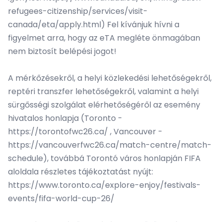
refugees-citizenship/services/visit-
canada/eta/apply.html) Fel kívánjuk hívni a
figyelmet arra, hogy az eTA megléte önmagában
nem biztosít belépési jogot!
A mérkőzésekről, a helyi közlekedési lehetőségekről,
reptéri transzfer lehetőségekről, valamint a helyi
sürgősségi szolgálat elérhetőségéről az esemény
hivatalos honlapja (Toronto -
https://torontofwc26.ca/ , Vancouver -
https://vancouverfwc26.ca/match-centre/match-
schedule), továbbá Torontó város honlapján FIFA
aloldala részletes tájékoztatást nyújt:
https://www.toronto.ca/explore-enjoy/festivals-
events/fifa-world-cup-26/