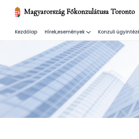
Magyarország Főkonzulátusa Toronto
Kezdőlap
Hírek,események
Konzuli ügyintéz